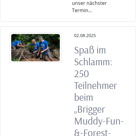
unser nächster
Termin…
02.08.2025
Spaß im
Schlamm:
250
Teilnehmer
beim
„Brigger
Muddy-Fun-
&-Forest-