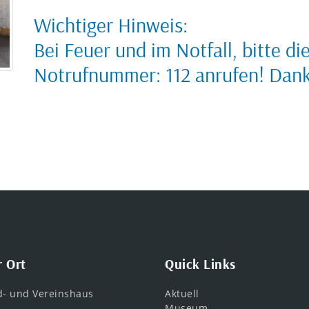
Wichtiger Hinweis:
Bei Feuer und im Notfall, bitte d
Notrufnummer: 112 anrufen! Dan
r Ort
Quick Links
d- und Vereinshaus
Aktuell
Museum