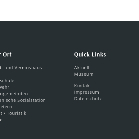
r Ort
Quick Links
d- und Vereinshaus
Aktuell
Museum
schule
Kontakt
wehr
Impressum
engemeinden
Datenschutz
nische Sozialstation
feiern
t / Touristik
ne