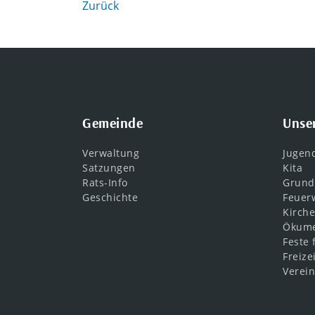
Zurück
Gemeinde
Unse
Verwaltung
Jugen
Satzungen
Kita
Rats-Info
Grund
Geschichte
Feuer
Kirch
Ökume
Feste 
Freizei
Verei